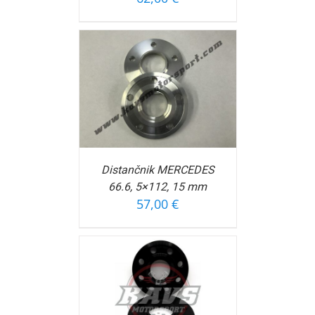
OŠARICO
/
FORMACIJ
Distančnik MERCEDES
66.6, 5×112, 15 mm
57,00
€
OŠARICO
/
FORMACIJ