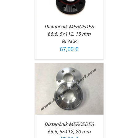
Distančnik MERCEDES
66.6, 5×112, 15 mm
BLACK
67,00
€
OŠARICO
/
FORMACIJ
Distančnik MERCEDES
66.6, 5×112, 20 mm