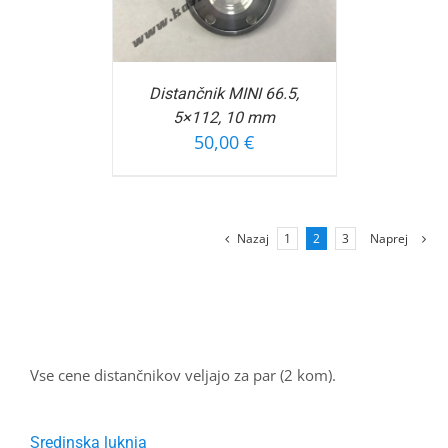
Distančnik MINI 66.5,
5×112, 10 mm
50,00
€
Nazaj
1
2
3
Naprej
Vse cene distančnikov veljajo za par (2 kom).
Sredinska luknja