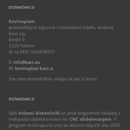
DISTANCNIKI.SI
Kovinoplast
,
proizvodnja in trgovina s kovinskimi izdelki, Ambrož
Kavs s.p.
Brežič 9
5220 Tolmin
ID za DDV: SI20438931
E:
info@kavs.eu
W:
kovinoplast-kavs.si
Vse cene distančnikov veljajo za par (2 kom).
DISTANCNIKI.SI
Naši
kolesni distančniki
so plod dolgoletnih izkušenj z
mehansko obdelavo kovin ter
CNC obdelovanjem
. V
program motorsporta smo se aktivno vključili leta 2005