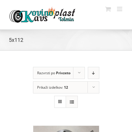
Skip
to
content
5x112
Razvrsti po
Privzeto
Prikaži izdelkov:
12