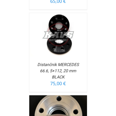
65,00
€
OŠARICO
/
FORMACIJ
Distančnik MERCEDES
66.6, 5×112, 20 mm
BLACK
75,00
€