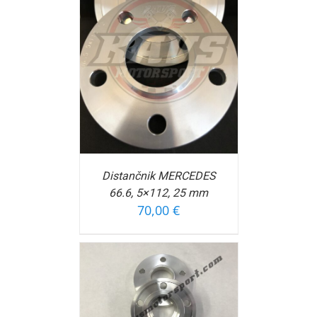
OŠARICO
/
FORMACIJ
Distančnik MERCEDES
66.6, 5×112, 25 mm
70,00
€
OŠARICO
/
FORMACIJ