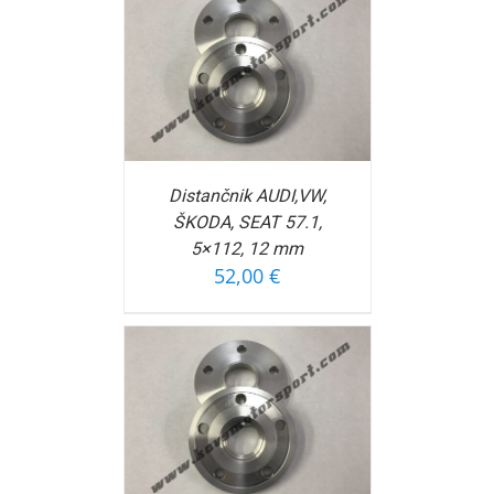
OŠARICO
/
FORMACIJ
Distančnik AUDI,VW,
ŠKODA, SEAT 57.1,
5×112, 12 mm
52,00
€
OŠARICO
/
FORMACIJ