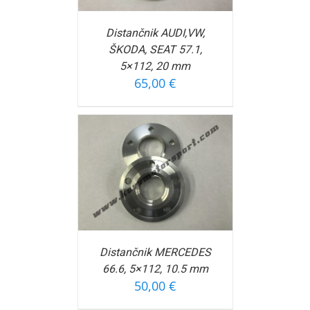
Distančnik AUDI,VW,
ŠKODA, SEAT 57.1,
5×112, 20 mm
65,00
€
OŠARICO
/
FORMACIJ
Distančnik MERCEDES
66.6, 5×112, 10.5 mm
50,00
€