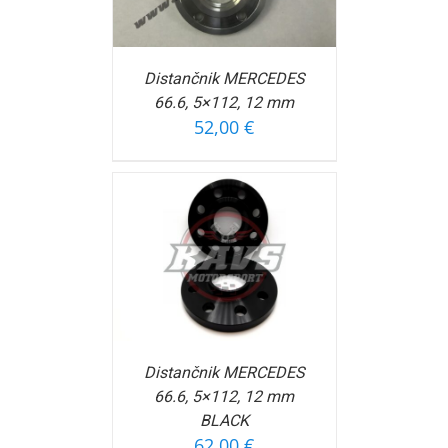
Distančnik MERCEDES
66.6, 5×112, 12 mm
52,00
€
OŠARICO
/
FORMACIJ
Distančnik MERCEDES
66.6, 5×112, 12 mm
BLACK
62,00
€