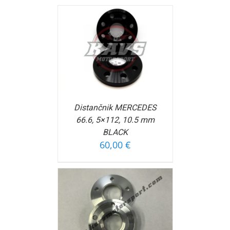
OŠARICO
/
FORMACIJ
Distančnik MERCEDES
66.6, 5×112, 10.5 mm
BLACK
60,00
€
OŠARICO
/
FORMACIJ