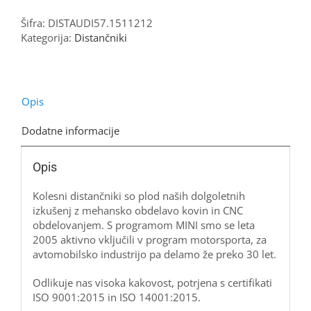
SEAT
57.1,
Šifra:
DISTAUDI57.1511212
5x112,
Kategorija:
Distančniki
12
mm
količina
Opis
Dodatne informacije
Opis
Kolesni distančniki so plod naših dolgoletnih
izkušenj z mehansko obdelavo kovin in CNC
obdelovanjem. S programom MINI smo se leta
2005 aktivno vključili v program motorsporta, za
avtomobilsko industrijo pa delamo že preko 30 let.
Odlikuje nas visoka kakovost, potrjena s certifikati
ISO 9001:2015 in ISO 14001:2015.