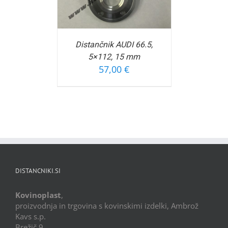
Distančnik AUDI 66.5,
5×112, 15 mm
57,00
€
DISTANCNIKI.SI
Kovinoplast
,
proizvodnja in trgovina s kovinskimi izdelki, Ambrož
Kavs s.p.
Brežič 9