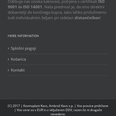
Odlikuje nas visoka kakovost, potrjena s certifikati
ISO
9001 in ISO 14001
. Naša prednost je, da smo direktni
dobavitelji do končnega kupca, tako lahko prisluhnemo
tudi individualnim željam pri izdelavi
distančnikov
!
MORE INFORMATION
Splošni pogoji
Košarica
Kontakt
(C) 2017 | Kovinoplast Kavs, Ambrož Kavs s.p. | Vse pravice pridržane
| Vse cene so v EUR in z vključenim DDV, razen če ni drugače
navedeno.