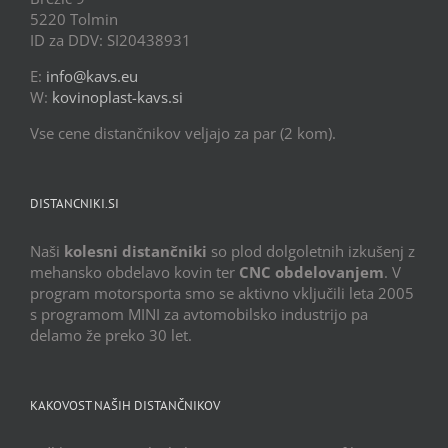
5220 Tolmin
ID za DDV: SI20438931
E:
info@kavs.eu
W:
kovinoplast-kavs.si
Vse cene distančnikov veljajo za par (2 kom).
DISTANCNIKI.SI
Naši
kolesni distančniki
so plod dolgoletnih izkušenj z
mehansko obdelavo kovin ter
CNC obdelovanjem
. V
program motorsporta smo se aktivno vključili leta 2005
s programom MINI za avtomobilsko industrijo pa
delamo že preko 30 let.
KAKOVOST NAŠIH DISTANČNIKOV