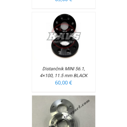
OŠARICO
/
FORMACIJ
Distančnik MINI 56.1,
4×100, 11.5 mm BLACK
60,00
€
OŠARICO
/
FORMACIJ