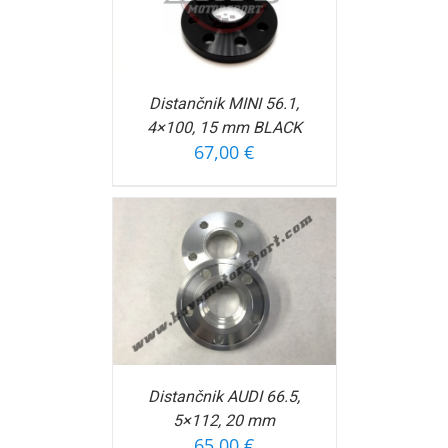
FORMACIJ
Distančnik MINI 56.1,
4×100, 15 mm BLACK
67,00
€
OŠARICO
/
FORMACIJ
Distančnik AUDI 66.5,
5×112, 20 mm
65,00
€