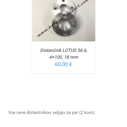
OŠARICO
/
FORMACIJ
Distančnik LOTUS 56.6,
4×100, 18 mm
60,00
€
Vse cene distančnikov veljajo za par (2 kom).