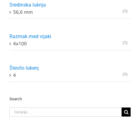
Sredinska luknja
(1)
56,6 mm
Razmak med vijaki
(1)
4x100
Število lukenj
(1)
4
Search
Search
for: