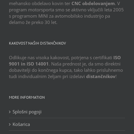
mehansko obdelavo kovin ter
CNC obdelovanjem
. V
program motorsporta smo se aktivno vključili leta 2005
s programom MINI za avtomobilsko industrijo pa
delamo že preko 30 let.
KAKOVOST NAŠIH DISTANČNIKOV
Odlikuje nas visoka kakovost, potrjena s certifikati
ISO
9001 in ISO 14001
. Naša prednost je, da smo direktni
dobavitelji do končnega kupca, tako lahko prisluhnemo
tudi individualnim željam pri izdelavi
distančnikov
!
MORE INFORMATION
Splošni pogoji
Košarica