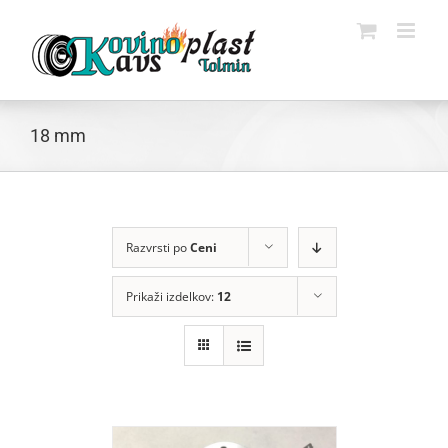
Skip
to
content
18 mm
Razvrsti po
Ceni
Prikaži izdelkov:
12