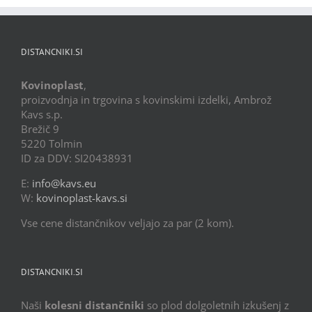
DISTANCNIKI.SI
Kovinoplast
,
proizvodnja in trgovina s kovinskimi izdelki, Ambrož
Kavs s.p.
Brežič 9
5220 Tolmin
ID za DDV: SI20438931
E:
info@kavs.eu
W:
kovinoplast-kavs.si
Vse cene distančnikov veljajo za par (2 kom).
DISTANCNIKI.SI
Naši
kolesni distančniki
so plod dolgoletnih izkušenj z