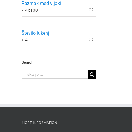
Razmak med vijaki
(1)
4x100
Število lukenj
(1)
4
Search
Search
for:
MORE INFORMATION