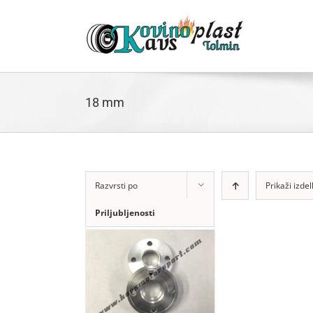
Skip
to
content
18 mm
Razvrsti po
Prikaži izde
Priljubljenosti
J V KOŠARICO
EČ INFORMACIJ