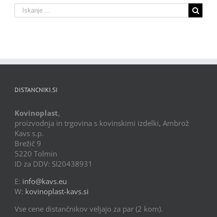
Search
for:
DISTANCNIKI.SI
Kovinoplast
,
proizvodnja in trgovina s kovinskimi izdelki, Ambrož
Kavs s.p.
Brežič 9
5220 Tolmin
ID za DDV: SI20438931
E:
info@kavs.eu
W:
kovinoplast-kavs.si
Vse cene distančnikov veljajo za par (2 kom).