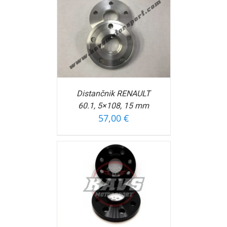
OŠARICO
/
FORMACIJ
Distančnik RENAULT
60.1, 5×108, 15 mm
57,00
€
OŠARICO
/
FORMACIJ