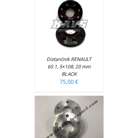
OŠARICO
/
FORMACIJ
Distančnik RENAULT
60.1, 5×108, 20 mm
BLACK
75,00
€
OŠARICO
/
FORMACIJ