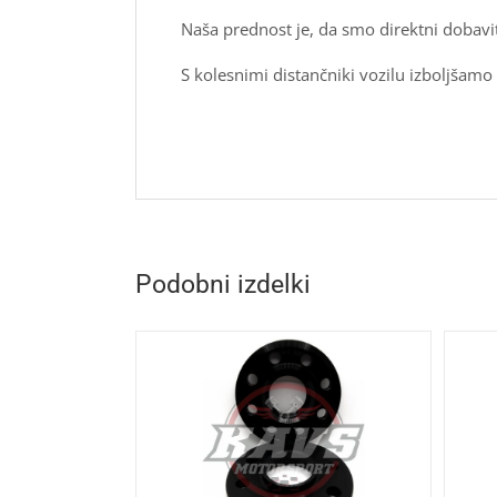
Naša prednost je, da smo direktni dobavit
S kolesnimi distančniki vozilu izboljšamo 
Podobni izdelki
RICO
/
VEČ
DODAJ V KOŠARICO
/
VEČ
ACIJ
INFORMACIJ