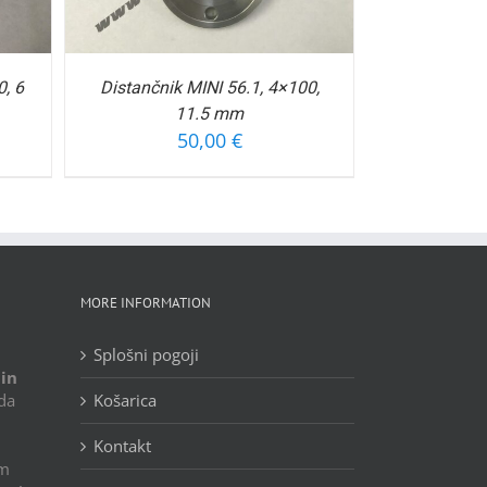
0, 6
Distančnik MINI 56.1, 4×100,
11.5 mm
50,00
€
MORE INFORMATION
Splošni pogoji
 in
 da
Košarica
Kontakt
im