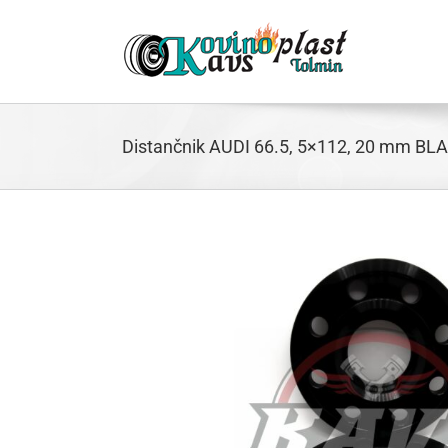
Skip
to
content
Distančnik AUDI 66.5, 5×112, 20 mm BL