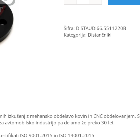
Distančnik
AUDI
66.5,
5x112,
20
Šifra:
DISTAUDI66.5511220B
mm
Kategorija:
Distančniki
BLACK
količina
letnih izkušenj z mehansko obdelavo kovin in CNC obdelovanjem.
za avtomobilsko industrijo pa delamo že preko 30 let.
 certifikati ISO 9001:2015 in ISO 14001:2015.