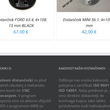
stančnik FORD 63.4, 4×108,
Distančnik MINI 56.1, 4×10
15 mm BLACK
mm
67,00
€
42,00
€
CNIKI.SI
KAKOVOST NAŠIH DISTANČNIKOV
olesni distančniki
so plod
Odlikuje nas visoka kakovost,
letnih izkušenj z mehansko
potrjena s certifikati
ISO 9001
avo kovin ter
CNC
ISO 14001
. Naša prednost je,
lovanjem
. V program
smo direktni dobavitelji do
porta smo se aktivno vključili
končnega kupca, tako lahko
2005 s programom MINI za
prisluhnemo tudi individualn