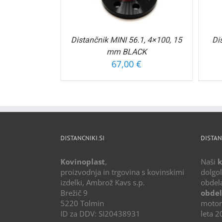
Distančnik MINI 56.1, 4×100, 15
Di
mm BLACK
67,00
€
DISTANCNIKI.SI
DISTAN
Kovinoplast
,
Naši
k
proizvodnja in trgovina s kovinskimi
dolgo
izdelki, Ambrož Kavs s.p.
obdel
Brežič 9
obde
5220 Tolmin
motors
ID za DDV: SI20438931
leta 