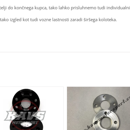
elji do končnega kupca, tako lahko prisluhnemo tudi individualni
tako izgled kot tudi vozne lastnosti zaradi širšega koloteka.
DODAJ V KOŠARICO
/
VEČ
DODAJ V KOŠARICO
/
INFORMACIJ
INFORMACIJ